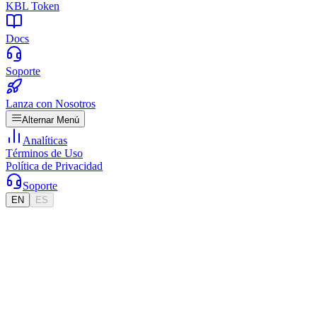
KBL Token
Docs
Soporte
Lanza con Nosotros
Alternar Menú
Analíticas
Términos de Uso
Política de Privacidad
Soporte
EN
ES