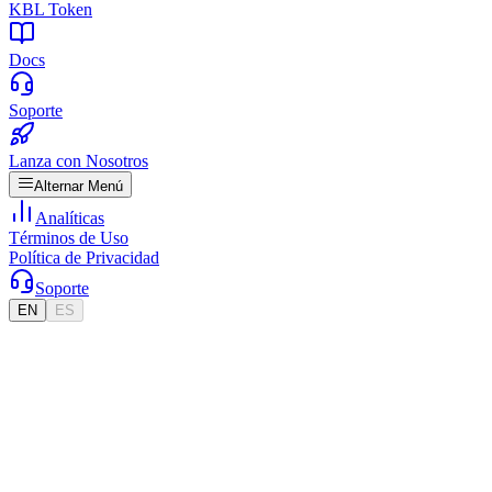
KBL Token
Docs
Soporte
Lanza con Nosotros
Alternar Menú
Analíticas
Términos de Uso
Política de Privacidad
Soporte
EN
ES