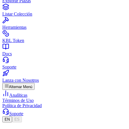
Explorar Plazas
Listar Colección
Herramientas
KBL Token
Docs
Soporte
Lanza con Nosotros
Alternar Menú
Analíticas
Términos de Uso
Política de Privacidad
Soporte
EN
ES