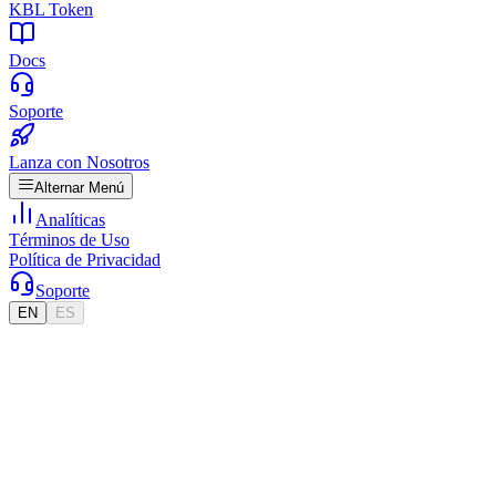
KBL Token
Docs
Soporte
Lanza con Nosotros
Alternar Menú
Analíticas
Términos de Uso
Política de Privacidad
Soporte
EN
ES