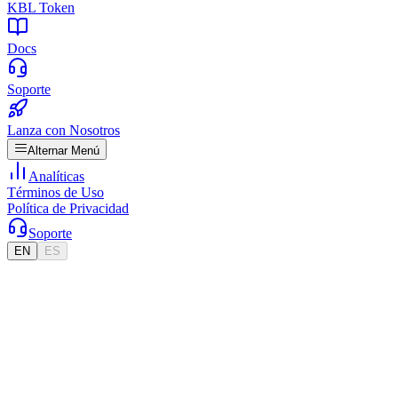
KBL Token
Docs
Soporte
Lanza con Nosotros
Alternar Menú
Analíticas
Términos de Uso
Política de Privacidad
Soporte
EN
ES