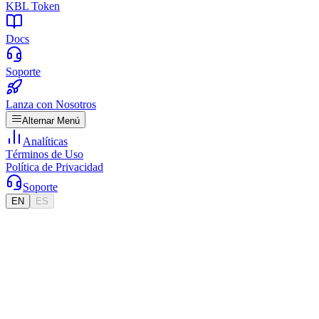
KBL Token
Docs
Soporte
Lanza con Nosotros
Alternar Menú
Analíticas
Términos de Uso
Política de Privacidad
Soporte
EN
ES