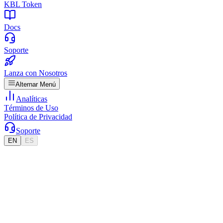
KBL Token
Docs
Soporte
Lanza con Nosotros
Alternar Menú
Analíticas
Términos de Uso
Política de Privacidad
Soporte
EN
ES