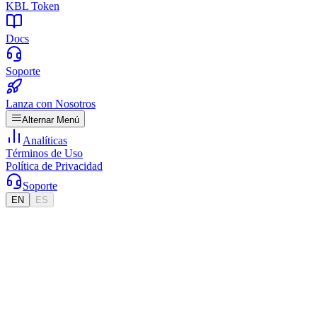
KBL Token
Docs
Soporte
Lanza con Nosotros
Alternar Menú
Analíticas
Términos de Uso
Política de Privacidad
Soporte
EN
ES