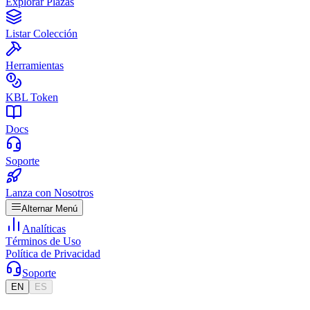
Explorar Plazas
Listar Colección
Herramientas
KBL Token
Docs
Soporte
Lanza con Nosotros
Alternar Menú
Analíticas
Términos de Uso
Política de Privacidad
Soporte
EN
ES