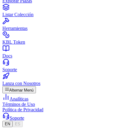
Explorar Plazas
Listar Colección
Herramientas
KBL Token
Docs
Soporte
Lanza con Nosotros
Alternar Menú
Analíticas
Términos de Uso
Política de Privacidad
Soporte
EN
ES