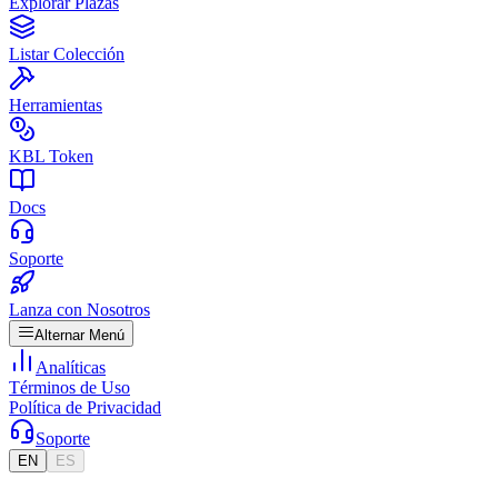
Explorar Plazas
Listar Colección
Herramientas
KBL Token
Docs
Soporte
Lanza con Nosotros
Alternar Menú
Analíticas
Términos de Uso
Política de Privacidad
Soporte
EN
ES