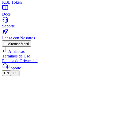
KBL Token
Docs
Soporte
Lanza con Nosotros
Alternar Menú
Analíticas
Términos de Uso
Política de Privacidad
Soporte
EN
ES