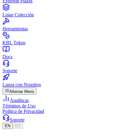
Explorar Plazas
Listar Colección
Herramientas
KBL Token
Docs
Soporte
Lanza con Nosotros
Alternar Menú
Analíticas
Términos de Uso
Política de Privacidad
Soporte
EN
ES