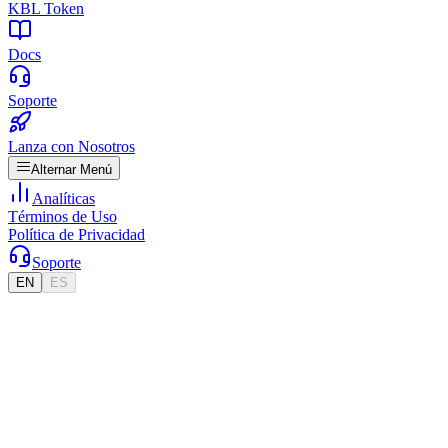
KBL Token
Docs
Soporte
Lanza con Nosotros
Alternar Menú
Analíticas
Términos de Uso
Política de Privacidad
Soporte
EN
ES