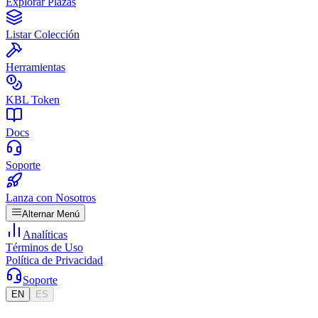
Explorar Plazas
Listar Colección
Herramientas
KBL Token
Docs
Soporte
Lanza con Nosotros
Alternar Menú
Analíticas
Términos de Uso
Política de Privacidad
Soporte
EN
ES