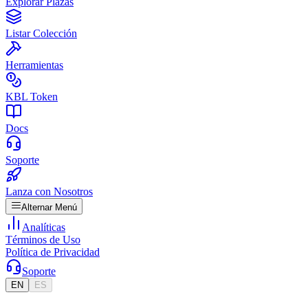
Explorar Plazas
Listar Colección
Herramientas
KBL Token
Docs
Soporte
Lanza con Nosotros
Alternar Menú
Analíticas
Términos de Uso
Política de Privacidad
Soporte
EN
ES