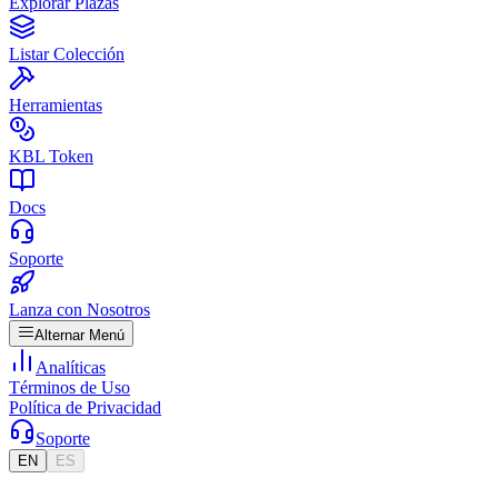
Explorar Plazas
Listar Colección
Herramientas
KBL Token
Docs
Soporte
Lanza con Nosotros
Alternar Menú
Analíticas
Términos de Uso
Política de Privacidad
Soporte
EN
ES