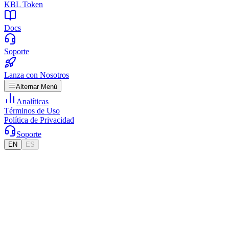
KBL Token
Docs
Soporte
Lanza con Nosotros
Alternar Menú
Analíticas
Términos de Uso
Política de Privacidad
Soporte
EN
ES