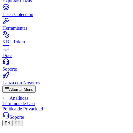
Explorar Plazas
Listar Colección
Herramientas
KBL Token
Docs
Soporte
Lanza con Nosotros
Alternar Menú
Analíticas
Términos de Uso
Política de Privacidad
Soporte
EN
ES