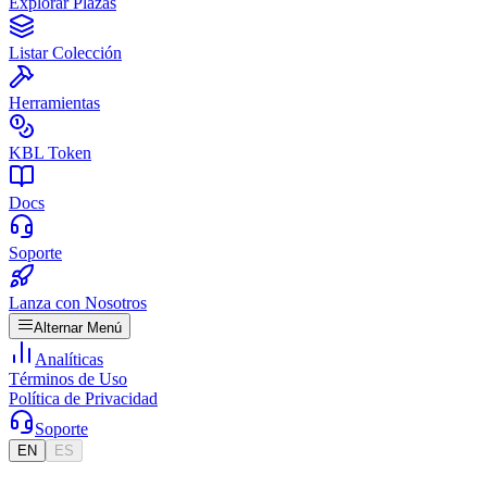
Explorar Plazas
Listar Colección
Herramientas
KBL Token
Docs
Soporte
Lanza con Nosotros
Alternar Menú
Analíticas
Términos de Uso
Política de Privacidad
Soporte
EN
ES