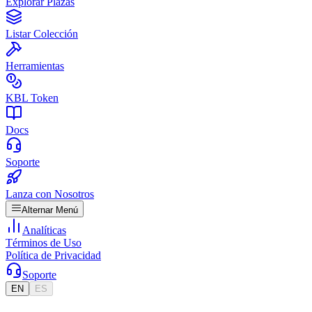
Explorar Plazas
Listar Colección
Herramientas
KBL Token
Docs
Soporte
Lanza con Nosotros
Alternar Menú
Analíticas
Términos de Uso
Política de Privacidad
Soporte
EN
ES