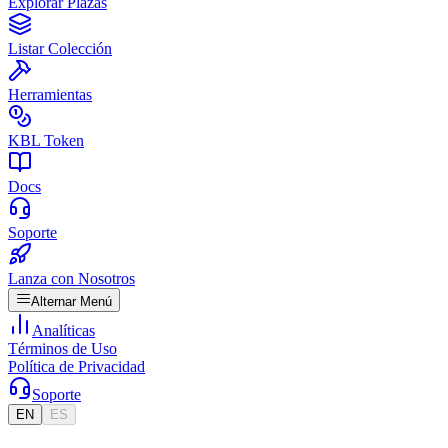
Explorar Plazas
Listar Colección
Herramientas
KBL Token
Docs
Soporte
Lanza con Nosotros
Alternar Menú
Analíticas
Términos de Uso
Política de Privacidad
Soporte
EN
ES