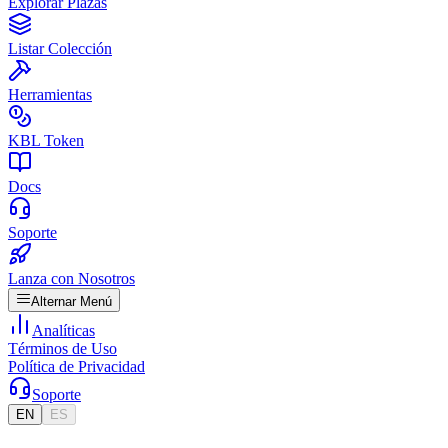
Explorar Plazas
Listar Colección
Herramientas
KBL Token
Docs
Soporte
Lanza con Nosotros
Alternar Menú
Analíticas
Términos de Uso
Política de Privacidad
Soporte
EN
ES