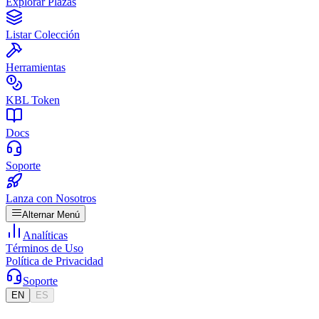
Explorar Plazas
Listar Colección
Herramientas
KBL Token
Docs
Soporte
Lanza con Nosotros
Alternar Menú
Analíticas
Términos de Uso
Política de Privacidad
Soporte
EN
ES