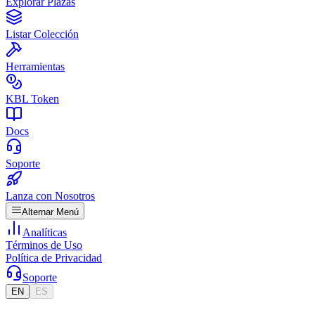
Explorar Plazas
Listar Colección
Herramientas
KBL Token
Docs
Soporte
Lanza con Nosotros
Alternar Menú
Analíticas
Términos de Uso
Política de Privacidad
Soporte
EN
ES