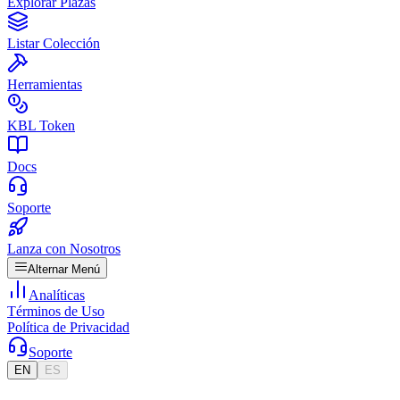
Explorar Plazas
Listar Colección
Herramientas
KBL Token
Docs
Soporte
Lanza con Nosotros
Alternar Menú
Analíticas
Términos de Uso
Política de Privacidad
Soporte
EN
ES