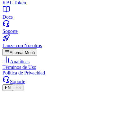
KBL Token
Docs
Soporte
Lanza con Nosotros
Alternar Menú
Analíticas
Términos de Uso
Política de Privacidad
Soporte
EN
ES