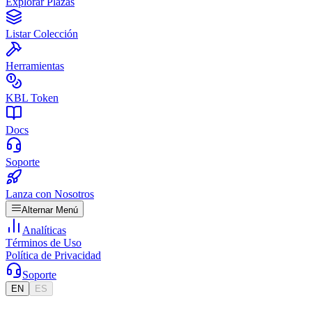
Explorar Plazas
Listar Colección
Herramientas
KBL Token
Docs
Soporte
Lanza con Nosotros
Alternar Menú
Analíticas
Términos de Uso
Política de Privacidad
Soporte
EN
ES