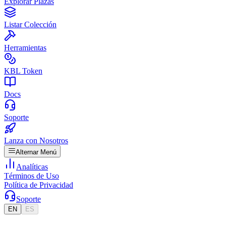
Explorar Plazas
Listar Colección
Herramientas
KBL Token
Docs
Soporte
Lanza con Nosotros
Alternar Menú
Analíticas
Términos de Uso
Política de Privacidad
Soporte
EN
ES