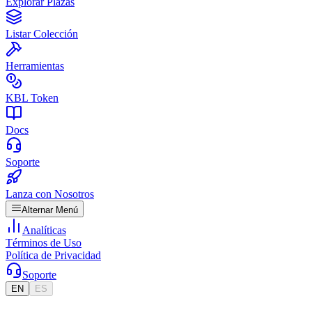
Explorar Plazas
Listar Colección
Herramientas
KBL Token
Docs
Soporte
Lanza con Nosotros
Alternar Menú
Analíticas
Términos de Uso
Política de Privacidad
Soporte
EN
ES