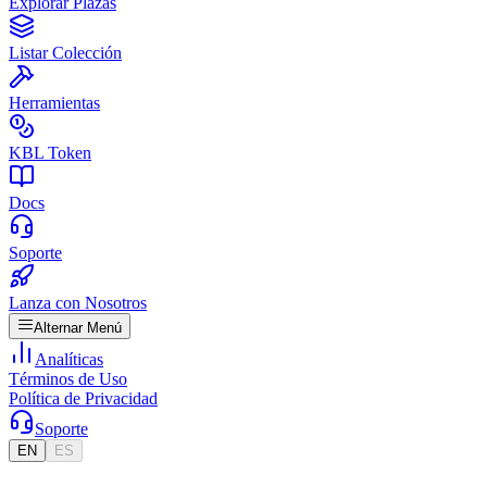
Explorar Plazas
Listar Colección
Herramientas
KBL Token
Docs
Soporte
Lanza con Nosotros
Alternar Menú
Analíticas
Términos de Uso
Política de Privacidad
Soporte
EN
ES