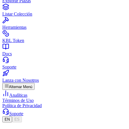
Explorar Plazas
Listar Colección
Herramientas
KBL Token
Docs
Soporte
Lanza con Nosotros
Alternar Menú
Analíticas
Términos de Uso
Política de Privacidad
Soporte
EN
ES