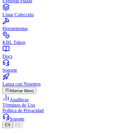
Explorar Plazas
Listar Colección
Herramientas
KBL Token
Docs
Soporte
Lanza con Nosotros
Alternar Menú
Analíticas
Términos de Uso
Política de Privacidad
Soporte
EN
ES