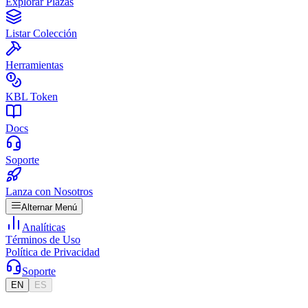
Explorar Plazas
Listar Colección
Herramientas
KBL Token
Docs
Soporte
Lanza con Nosotros
Alternar Menú
Analíticas
Términos de Uso
Política de Privacidad
Soporte
EN
ES