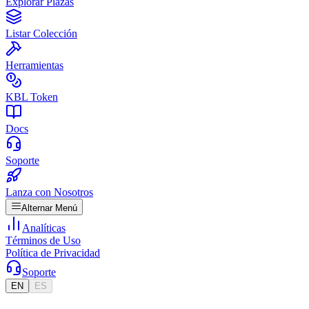
Explorar Plazas
Listar Colección
Herramientas
KBL Token
Docs
Soporte
Lanza con Nosotros
Alternar Menú
Analíticas
Términos de Uso
Política de Privacidad
Soporte
EN
ES