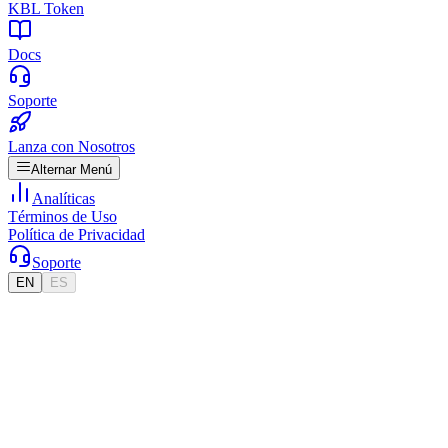
KBL Token
Docs
Soporte
Lanza con Nosotros
Alternar Menú
Analíticas
Términos de Uso
Política de Privacidad
Soporte
EN
ES