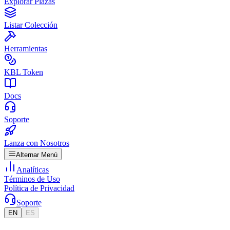
Explorar Plazas
Listar Colección
Herramientas
KBL Token
Docs
Soporte
Lanza con Nosotros
Alternar Menú
Analíticas
Términos de Uso
Política de Privacidad
Soporte
EN
ES