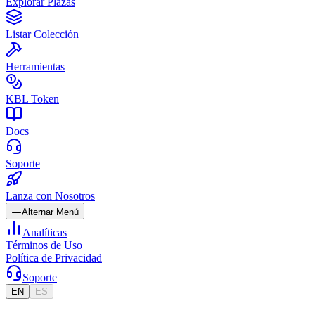
Explorar Plazas
Listar Colección
Herramientas
KBL Token
Docs
Soporte
Lanza con Nosotros
Alternar Menú
Analíticas
Términos de Uso
Política de Privacidad
Soporte
EN
ES