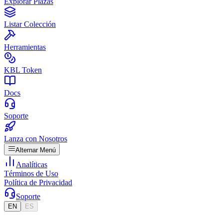
Explorar Plazas
Listar Colección
Herramientas
KBL Token
Docs
Soporte
Lanza con Nosotros
Alternar Menú
Analíticas
Términos de Uso
Política de Privacidad
Soporte
EN
ES