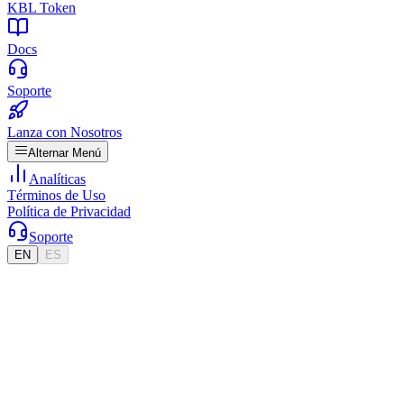
KBL Token
Docs
Soporte
Lanza con Nosotros
Alternar Menú
Analíticas
Términos de Uso
Política de Privacidad
Soporte
EN
ES