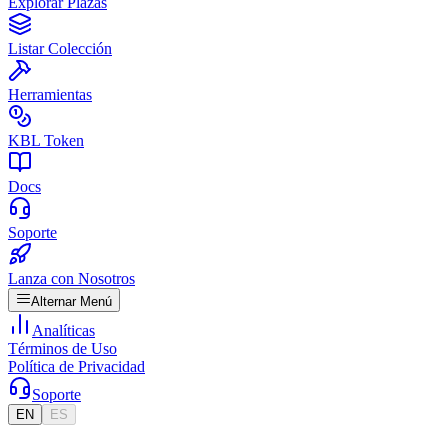
Explorar Plazas
Listar Colección
Herramientas
KBL Token
Docs
Soporte
Lanza con Nosotros
Alternar Menú
Analíticas
Términos de Uso
Política de Privacidad
Soporte
EN
ES