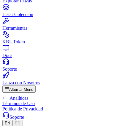
Explorar Plazas
Listar Colección
Herramientas
KBL Token
Docs
Soporte
Lanza con Nosotros
Alternar Menú
Analíticas
Términos de Uso
Política de Privacidad
Soporte
EN
ES