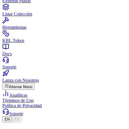
Explorar Plazas
Listar Colección
Herramientas
KBL Token
Docs
Soporte
Lanza con Nosotros
Alternar Menú
Analíticas
Términos de Uso
Política de Privacidad
Soporte
EN
ES