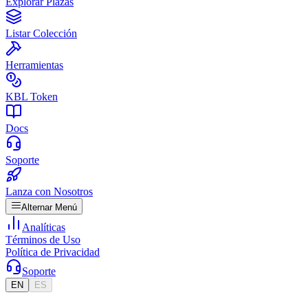
Explorar Plazas
Listar Colección
Herramientas
KBL Token
Docs
Soporte
Lanza con Nosotros
Alternar Menú
Analíticas
Términos de Uso
Política de Privacidad
Soporte
EN
ES