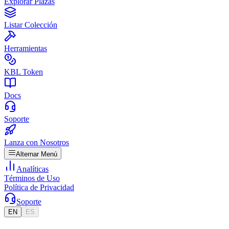
Explorar Plazas
Listar Colección
Herramientas
KBL Token
Docs
Soporte
Lanza con Nosotros
Alternar Menú
Analíticas
Términos de Uso
Política de Privacidad
Soporte
EN
ES