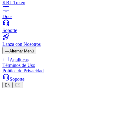
KBL Token
Docs
Soporte
Lanza con Nosotros
Alternar Menú
Analíticas
Términos de Uso
Política de Privacidad
Soporte
EN
ES