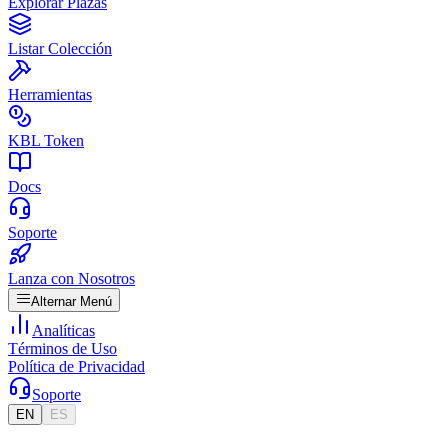
Explorar Plazas
Listar Colección
Herramientas
KBL Token
Docs
Soporte
Lanza con Nosotros
Alternar Menú
Analíticas
Términos de Uso
Política de Privacidad
Soporte
EN
ES