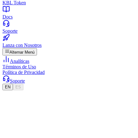
KBL Token
Docs
Soporte
Lanza con Nosotros
Alternar Menú
Analíticas
Términos de Uso
Política de Privacidad
Soporte
EN
ES