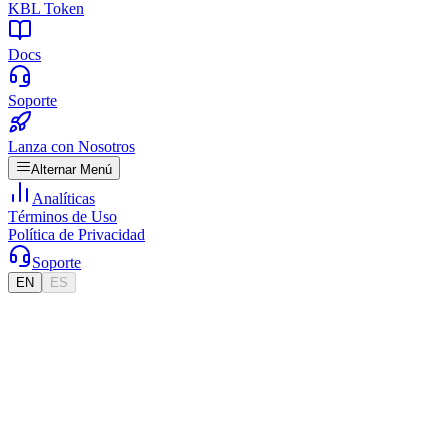
KBL Token
Docs
Soporte
Lanza con Nosotros
Alternar Menú
Analíticas
Términos de Uso
Política de Privacidad
Soporte
EN
ES