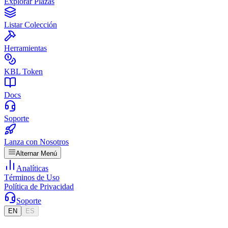
Explorar Plazas
Listar Colección
Herramientas
KBL Token
Docs
Soporte
Lanza con Nosotros
Alternar Menú
Analíticas
Términos de Uso
Política de Privacidad
Soporte
EN
ES